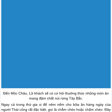
người Thái cũng rất đặc biệt, gọi là chẳm chéo hoặc chẩm chéo. Đây
là loại gia vị truyền thống của người Thái ở Tây Bắc, thường được
làm từ muối, mì chính, tỏi, ớt khô và mắc khén – nguyên liệu không
thể thiếu.
Muối chẩm chéo, gia vị truyền thống của người dân Tây Bắc.