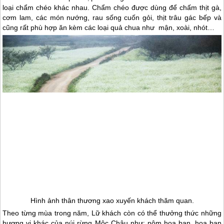
Theo từng mùa trong năm, Lữ khách còn có thể thưởng thức những
hương vị khác của núi rừng
Mộc Châu
như: nộm hoa ban, hoa ban
xào măng đắng, khoai sọ mán, cải mèo, ốc đá Suối Bàng…
Theo Yan.vn
Có Những Điều Mà Bạn Chưa Hề Biết Về Mộc Châu
Những điều cần biết về Hoa Cải - Mộc Châu
Những Điều Cần Biết Về Mùa Hoa Cải Mộc Châu
Những Điều Cần Biết Khi Đến Mộc Châu
Bạn đã nghe danh Chiềng Đi – Mộc Châu chưa?
CÔNG TY CỔ PHẦN VIETSENSE
Trụ Sở Tại Hà Nội:
Số 88 Xã Đàn – Quận Đống Đa – Hà Nội
Email:
Info@vietsensetravel.com
,
Website:
www.vietsensetravel.com
,