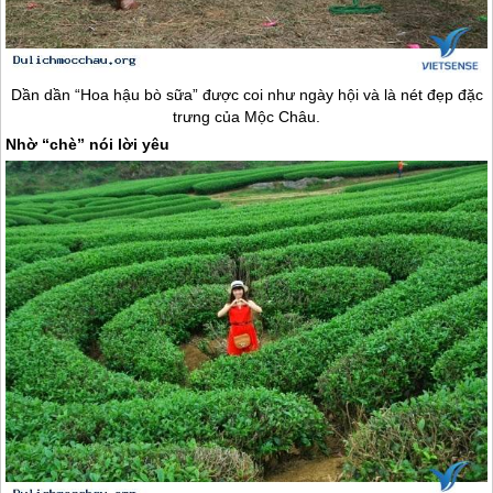
Dần dần “Hoa hậu bò sữa” được coi như ngày hội và là nét đẹp đặc
trưng của
Mộc Châu
.
Nhờ “chè” nói lời yêu