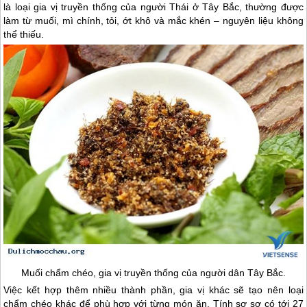
Việc kết hợp thêm nhiều thành phần, gia vị khác sẽ tạo nên loại
chẩm chéo khác để phù hợp với từng món ăn. Tính sơ sơ có tới 27
loại chẩm chéo khác nhau. Chẩm chéo được dùng để chấm thịt gà,
cơm lam, các món nướng, rau sống cuốn gỏi, thịt trâu gác bếp và
cũng rất phù hợp ăn kèm các loại quả chua như mận, xoài, nhót…
Hình ảnh thân thương xao xuyến khách thăm quan.