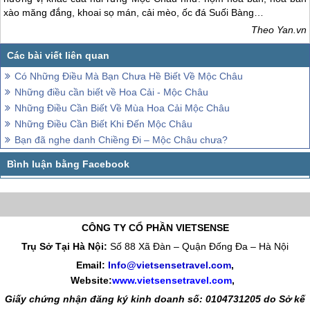
Giấy chứng nhận đăng ký kinh doanh số: 0104731205 do Sở kế
hoạch và đầu tư TP Hà Nội cấp ngày 03/06/2010 Giấy phép lữ
hành Quốc Tế số: 01-687/2014/TCDL-GP LHQT
CHẤP NHẬN THANH TOÁN
© 2010 Vietsense Travel Group