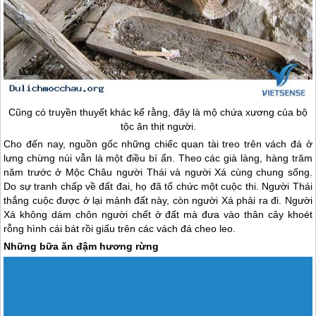
Cũng có truyền thuyết khác kể rằng, đây là mộ chứa xương của bộ
tộc ăn thịt người.
Cho đến nay, nguồn gốc những chiếc quan tài treo trên vách đá ở
lưng chừng núi vẫn là một điều bí ẩn. Theo các già làng, hàng trăm
năm trước ở
Mộc Châu
người Thái và người Xá cùng chung sống.
Do sự tranh chấp về đất đai, họ đã tổ chức một cuộc thi. Người Thái
thắng cuộc được ở lại mảnh đất này, còn người Xá phải ra đi. Người
Xá không dám chôn người chết ở đất mà đưa vào thân cây khoét
rỗng hình cái bát rồi giấu trên các vách đá cheo leo.
Những bữa ăn đậm hương rừng
Đến
Mộc Châu
, Lữ khách sẽ có cơ hội thưởng thức những món ăn
mang đậm chất núi rừng Tây Bắc.
Ngay cả trong thứ gia vị để nêm nếm cho bữa ăn hàng ngày của