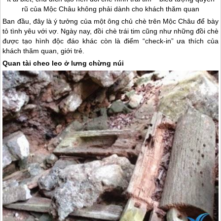
rũ của
Mộc Châu
không phải dành cho khách thăm quan
Ban đầu, đây là ý tưởng của một ông chủ chè trên
Mộc Châu
để bày
tỏ tình yêu với vợ. Ngày nay, đồi chè trái tim cũng như những đồi chè
được tạo hình độc đáo khác còn là điểm “check-in” ưa thích của
khách thăm quan, giới trẻ.
Quan tài cheo leo ở lưng chừng núi