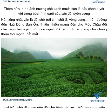
Thêm nữa, hình ảnh nương chè xanh mướt còn là hậu cảnh tuyệt
vời trong bức hình cưới của các đôi uyên ương
Nổi tiếng nhất vẫn là đồi chè trái tim, chữ S, vòng cung… trên đường
đến Ngũ Động Bản Ôn. Thiên nhiên mang đến cho
Mộc Châu
đồi
chè xanh bạt ngàn, còn con người đã tạo hình tạo dáng cho chúng
thêm thơ mộng, bắt mắt.
Ít ai biết, chủ đích tạo nên đồi chè hình trái tim – biểu tượng quyến