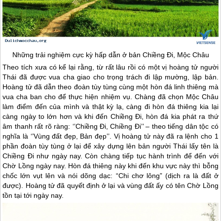
Những trải nghiệm cực kỳ hấp dẫn ở bản Chiềng Đi,
Mộc Châu
Theo tích xưa có kể lại rằng, từ rất lâu rồi có một vị hoàng tử người
Thái đã được vua cha giao cho trọng trách đi lập mường, lập bản.
Hoàng tử đã dẫn theo đoàn tùy tùng cùng một hòn đá linh thiêng mà
vua cha ban cho để thực hiện nhiệm vụ. Chàng đã chọn
Mộc Châu
làm điểm đến của mình và thật kỳ lạ, càng đi hòn đá thiêng kia lại
càng ngày to lớn hơn và khi đến Chiềng Đi, hòn đá kia phát ra thứ
âm thanh rất rõ ràng: ‘’Chiềng Đi, Chiềng Đi’’ – theo tiếng dân tộc có
nghĩa là ‘’Vùng đất đẹp, Bản đẹp’’. Vị hoàng tử này đã ra lệnh cho 1
phần đoàn tùy tùng ở lại để xây dựng lên bản người Thái lấy tên là
Chiềng Đi như ngày nay. Còn chàng tiếp tục hành trình để đến với
Chờ Lồng ngày nay. Hòn đá thiêng này khi đến khu vực này thì bỗng
chốc lớn vụt lên và nói dõng dạc: “Chi chơ lông” (dịch ra là đất ở
được). Hoàng tử đã quyết định ở lại và vùng đất ấy có tên Chờ Lồng
tồn tại tới ngày nay.