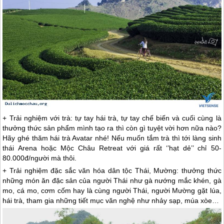
+ Trải nghiệm với trà: tự tay hái trà, tự tay chế biến và cuối cùng là
thưởng thức sản phẩm mình tạo ra thì còn gì tuyệt vời hơn nữa nào?
Hãy ghé thăm hái trà Avatar nhé! Nếu muốn tắm trà thì tới làng sinh
thái Arena hoặc
Mộc Châu
Retreat với giá rất ‘’hạt dẻ’’ chỉ 50-
80.000đ/người mà thôi.
+ Trải nghiệm đặc sắc văn hóa dân tộc Thái, Mường: thưởng thức
những món ăn đặc sản của người Thái như gà nướng mắc khén, gà
mo, cá mo, cơm cốm hay là cùng người Thái, người Mường gặt lúa,
hái trà, tham gia những tiết mục văn nghệ như nhảy sạp, múa xòe…