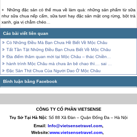
+ Những đặc sản có thể mua về làm quà: những sản phẩm từ sữa
như sữa chua nếp cẩm, sữa tươi hay đặc sản mật ong rừng, bột trà
xanh, gia vị chẳm chéo…
Có Những Điều Mà Bạn Chưa Hề Biết Về Mộc Châu
Tất Tần Tật Những Điều Bạn Chưa Biết Về Mộc Châu
Địa điểm thăm quan mới tại Mộc Châu – thác Chiềng Khoa
hành trình Mộc Châu mà chưa ăn bê chao thì.... sai lầm
Đặc Sản Thịt Chua Của Người Dao Ở Mộc Châu
CÔNG TY CỔ PHẦN VIETSENSE
Trụ Sở Tại Hà Nội:
Số 88 Xã Đàn – Quận Đống Đa – Hà Nội
Email:
Info@vietsensetravel.com
,
Website:
www.vietsensetravel.com
,