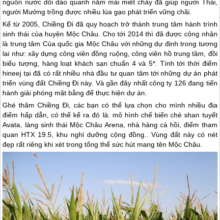
nguồn nước dồi dào quanh năm mải miết chảy đã giúp người Thái,
người Mường trồng được nhiều lúa gạo phát triển vững chãi.
Kể từ 2005, Chiềng Đi đã quy hoạch trở thành trung tâm hành trình
sinh thái của huyện
Mộc Châu
. Cho tới 2014 thì đã được công nhận
là trung tâm Của quốc gia
Mộc Châu
với những dự định trong tương
lai như: xây dựng công viên đồng ruộng, công viên hồ trung tâm, đồi
biểu tượng, hàng loạt khách sạn chuẩn 4 và 5*. Tính tới thời điểm
hineej tại đã có rất nhiều nhà đầu tư quan tâm tới những dự án phát
triển vùng đất Chiềng Đi này. Và gần đây nhất công ty 126 đang tiến
hành giải phóng mặt bằng để thực hiện dự án.
Ghé thăm Chiềng Đi, các bạn có thể lựa chọn cho mình nhiều địa
điểm hấp dẫn, có thể kể ra đó là: mô hình chế biến chè shan tuyết
Avata, làng sinh thái
Mộc Châu
Arena, nhà hàng cá hồi, điểm tham
quan HTX 19.5, khu nghỉ dưỡng cộng đồng.. Vùng đất này có nét
đẹp rất riêng khi xét trong tổng thể sức hút mang tên
Mộc Châu
.