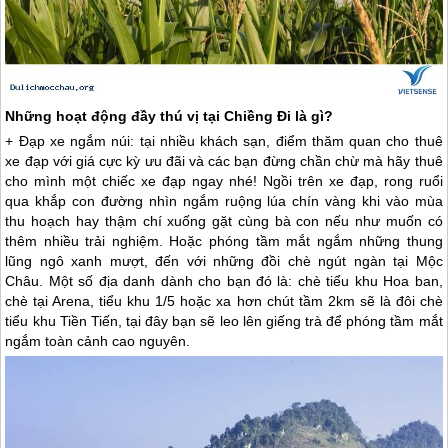
Những hoạt động đầy thú vị tại Chiềng Đi là gì?
+ Đạp xe ngắm núi: tại nhiều khách sạn, điểm thăm quan cho thuê
xe đạp với giá cực kỳ ưu đãi và các bạn đừng chần chừ mà hãy thuê
cho mình một chiếc xe đạp ngay nhé! Ngồi trên xe đạp, rong ruổi
qua khắp con đường nhìn ngắm ruộng lúa chín vàng khi vào mùa
thu hoạch hay thậm chí xuống gặt cùng bà con nếu như muốn có
thêm nhiều trải nghiệm. Hoặc phóng tầm mắt ngắm những thung
lũng ngô xanh mượt, đến với những đồi chè ngút ngàn tại
Mộc
Châu
. Một số địa danh dành cho bạn đó là: chè tiểu khu Hoa ban,
chè tại Arena, tiểu khu 1/5 hoặc xa hơn chút tầm 2km sẽ là đôi chè
tiểu khu Tiền Tiến, tại đây bạn sẽ leo lên giếng trà để phóng tầm mắt
ngắm toàn cảnh cao nguyên.