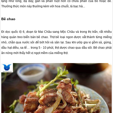
tạng như lòng, dạ dày, gan và phần ruột non có chứa phân của bò hoặc dê.
Thưởng thức món này thường kèm với hoa chuối, lá bạc hà...
Bê chao
Đi dọc quốc lộ 6, đoạn từ
Mai Châu
sang
Mộc Châu
và trong thị trấn, rất nhiều
hàng quán treo biển bán bê chao. Thịt bê loại ngon được xắt thành từng miếng
nhỏ, chần qua nước sôi để bớt hôi và săn lại. Sau khi ướp gia vị gồm sả, gừng,
dầu hạt điều, sa tế… trong 5 - 10 phút, thịt được chao qua dầu sôi. Bê chao phải
ăn nóng mới thấy hết vị ngọt mềm của miếng thịt.