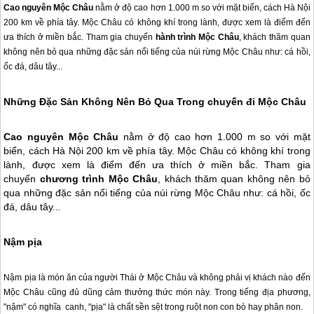
Cao nguyên Mộc Châu
nằm ở độ cao hơn 1.000 m so với mặt biển, cách Hà Nội
200 km về phía tây. Mộc Châu có không khí trong lành, được xem là điểm đến
ưa thích ở miền bắc. Tham gia chuyến
hành trình Mộc Châu
, khách thăm quan
không nên bỏ qua những đặc sản nổi tiếng của núi rừng Mộc Châu như: cá hồi,
ốc đá, dâu tây...
Những Đặc Sản Không Nên Bỏ Qua Trong chuyến đi
Mộc Châu
Cao nguyên
Mộc Châu
nằm ở độ cao hơn 1.000 m so với mặt
biển, cách Hà Nội 200 km về phía tây.
Mộc Châu
có không khí trong
lành, được xem là điểm đến ưa thích ở miền bắc. Tham gia
chuyến
chương trình
Mộc Châu
, khách thăm quan không nên bỏ
qua những đặc sản nổi tiếng của núi rừng
Mộc Châu
như: cá hồi, ốc
đá, dâu tây...
Nậm pịa
Nậm pịa là món ăn của người Thái ở
Mộc Châu
và không phải vị khách nào đến
Mộc Châu
cũng đủ dũng cảm thưởng thức món này. Trong tiếng địa phương,
"nậm" có nghĩa canh, "pịa" là chất sền sệt trong ruột non con bò hay phân non.