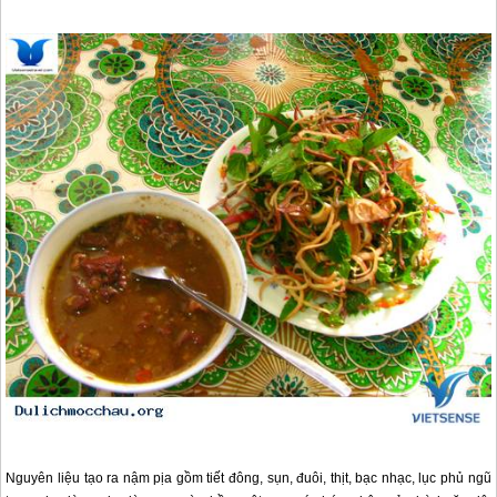
Nguyên liệu tạo ra nậm pịa gồm tiết đông, sụn, đuôi, thịt, bạc nhạc, lục phủ ngũ