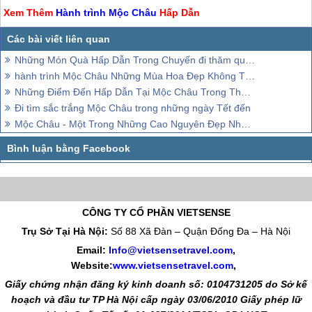
Xem Thêm
Hành trình
Mộc Châu
Hấp Dẫn
Những Món Quà Hấp Dẫn Trong Chuyến đi thăm quan Mộc Châu
hành trình Mộc Châu Những Mùa Hoa Đẹp Không Thể Cưỡng Lại
Những Điểm Đến Hấp Dẫn Tại Mộc Châu Trong Tháng 12
Đi tìm sắc trắng Mộc Châu trong những ngày Tết đến
Mộc Châu - Một Trong Những Cao Nguyên Đẹp Nhất Ở Việt Nam
CÔNG TY CỔ PHẦN VIETSENSE
Trụ Sở Tại Hà Nội:
Số 88 Xã Đàn – Quận Đống Đa – Hà Nội
Email:
Info@vietsensetravel.com
,
Website:
www.vietsensetravel.com
,
Giấy chứng nhận đăng ký kinh doanh số: 0104731205 do Sở kế
hoạch và đầu tư TP Hà Nội cấp ngày 03/06/2010 Giấy phép lữ