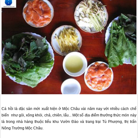
Cá hồi là đặc sản mới xuất hiện ở
Mộc Châu
vài năm nay với nhiều cách chế
biến như gỏi, xông khói, chả, chiên, lẩu... Một số địa điểm thưởng thức món này
là trong nhà hàng thuộc tiểu khu Vườn Đào và trang trại Tú Phượng, thị trấn
Nông Trường
Mộc Châu
.