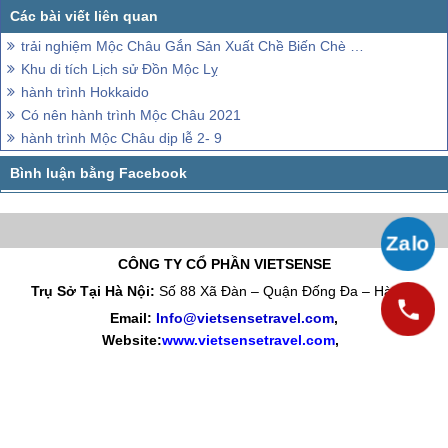
trải nghiệm Mộc Châu Gắn Sản Xuất Chề Biến Chè Với Việc Phát triển Lữ Hành
Khu di tích Lịch sử Đồn Mộc Lỵ
hành trình Hokkaido
Có nên hành trình Mộc Châu 2021
hành trình Mộc Châu dịp lễ 2- 9
CÔNG TY CỔ PHẦN VIETSENSE
Trụ Sở Tại Hà Nội:
Số 88 Xã Đàn – Quận Đống Đa – Hà Nội
Email:
Info@vietsensetravel.com
,
Website:
www.vietsensetravel.com
,
Giấy chứng nhận đăng ký kinh doanh số: 0104731205 do Sở kế
hoạch và đầu tư TP Hà Nội cấp ngày 03/06/2010 Giấy phép lữ
hành Quốc Tế số: 01-687/2014/TCDL-GP LHQT
CHẤP NHẬN THANH TOÁN