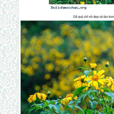
Dã quỳ chỉ nở đẹp và tàn tro