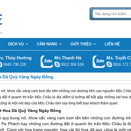
DỊCH VỤ
CẨM NANG
GIỚI THIỆU
LIÊN HỆ
s. Thúy Hường
Ms.Thanh Hà
Ms. Tuyết C
0945 738 228
0912 304 539
0916 172 
 Dã Quỳ Vàng Ngày Đông
ng nở, khoe sắc vàng cam tươi tắn bên những con đường trên cao nguyên Mộc Châ
ất ở quanh thị trấn Mộc Châu là địa điểm lý tưởng để bắt gặp những vạt hoa 
 cũng là một nét đẹp của Mộc Châu làm say lòng biết bao khách thăm quan.
 Hoa Dã Quỳ Vàng Ngày Đông
dã quỳ bung nở, khoe sắc vàng cam tươi tắn bên những con đường trê
, Pa Phách hay những con đường đất ở quanh thị trấn
Mộc Châu
là đ
rỡ. Cùng với hoa trạng nguyên, hoa cải thì hoa dã quỳ cũng là một né