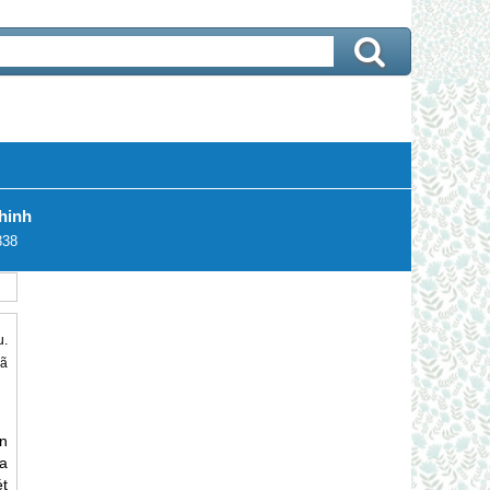
hinh
338
u.
dã
n
ịa
t