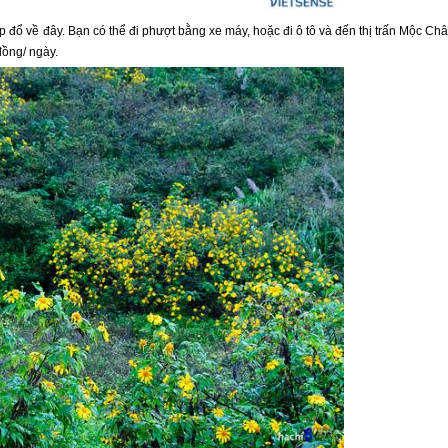
p đổ về đây. Bạn có thể đi phượt bằng xe máy, hoặc đi ô tô và đến thị trấn
Mộc Châ
đồng/ ngày.