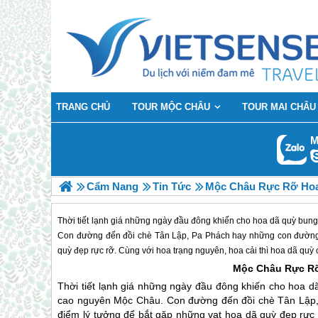
TRANG CHỦ
TOUR MỘC CHÂU
TOUR MAI CHÂU
M
Cẩm Nang
Tin Tức
Mộc Châu Rực Rỡ Hoa
Thời tiết lạnh giá những ngày đầu đông khiến cho hoa dã quỳ bu
Con đường đến đồi chè Tân Lập, Pa Phách hay những con đường đ
quỳ đẹp rực rỡ. Cùng với hoa trạng nguyên, hoa cải thì hoa dã quỳ
Mộc Châu
Rực Rỡ
Thời tiết lạnh giá những ngày đầu đông khiến cho hoa 
cao nguyên
Mộc Châu
. Con đường đến đồi chè Tân Lập
điểm lý tưởng để bắt gặp những vạt hoa dã quỳ đẹp rực 