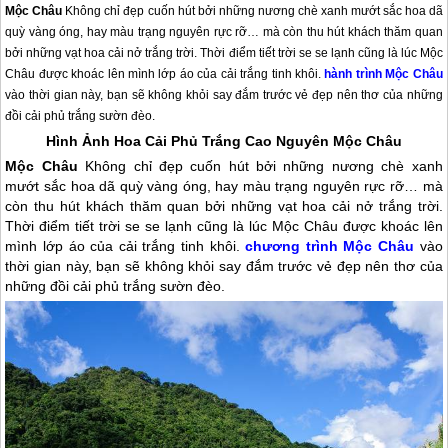
Mộc Châu
Không chỉ đẹp cuốn hút bởi những nương chè xanh mướt sắc hoa dã
quỳ vàng óng, hay màu trạng nguyên rực rỡ… mà còn thu hút khách thăm quan
bởi những vạt hoa cải nở trắng trời. Thời điểm tiết trời se se lạnh cũng là lúc Mộc
Châu được khoác lên mình lớp áo của cải trắng tinh khôi.
hành trình Mộc Châu
vào thời gian này, bạn sẽ không khỏi say đắm trước vẻ đẹp nên thơ của những
đồi cải phủ trắng sườn đèo.
Hình Ảnh Hoa Cải Phủ Trắng Cao Nguyên
Mộc Châu
Mộc Châu
Không chỉ đẹp cuốn hút bởi những nương chè xanh
mướt sắc hoa dã quỳ vàng óng, hay màu trạng nguyên rực rỡ… mà
còn thu hút khách thăm quan bởi những vạt hoa cải nở trắng trời.
Thời điểm tiết trời se se lạnh cũng là lúc
Mộc Châu
được khoác lên
mình lớp áo của cải trắng tinh khôi.
chương trình
Mộc Châu
vào
thời gian này, bạn sẽ không khỏi say đắm trước vẻ đẹp nên thơ của
những đồi cải phủ trắng sườn đèo.