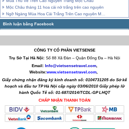
Mùa Thu Về Trên Cao Nguyên Trắng Mộc Châu
Mộc Châu tháng 11 hoa cải nở trắng trên cao nguyên
Ngỡ Ngàng Mùa Hoa Cải Trắng Trên Cao nguyên Mộc Châu (Cập Nhật Mới Nhất)
CÔNG TY CỔ PHẦN VIETSENSE
Trụ Sở Tại Hà Nội:
Số 88 Xã Đàn – Quận Đống Đa – Hà Nội
Email:
Info@vietsensetravel.com
,
Website:
www.vietsensetravel.com
,
Giấy chứng nhận đăng ký kinh doanh số: 0104731205 do Sở kế
hoạch và đầu tư TP Hà Nội cấp ngày 03/06/2010 Giấy phép lữ
hành Quốc Tế số: 01-687/2014/TCDL-GP LHQT
CHẤP NHẬN THANH TOÁN