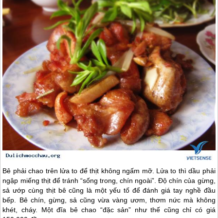
Bê phải chao trên lửa to để thịt không ngấm mỡ. Lửa to thì dầu phải
ngập miếng thịt để tránh “sống trong, chín ngoài”. Độ chín của gừng,
sả ướp cùng thịt bê cũng là một yếu tố để đánh giá tay nghề đầu
bếp. Bê chín, gừng, sả cũng vừa vàng ươm, thơm nức mà không
khét, cháy. Một đĩa bê chao “đặc sản” như thế cũng chỉ có giá