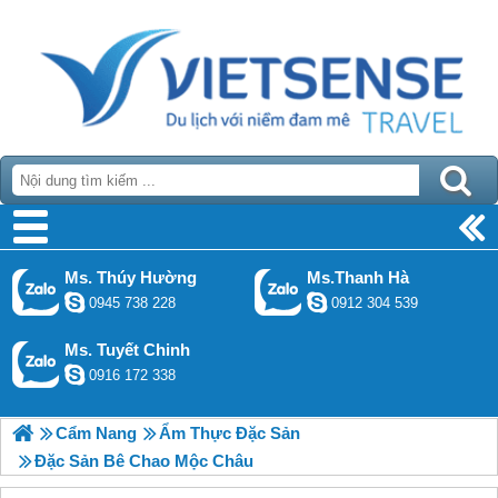
Ms. Thúy Hường
Ms.Thanh Hà
0945 738 228
0912 304 539
Ms. Tuyết Chinh
0916 172 338
Cẩm Nang
Ẩm Thực Đặc Sản
Đặc Sản Bê Chao Mộc Châu