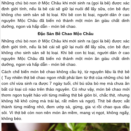
Những chú bò non ở Mộc Châu khi mới sinh ra (gọi là bê) được xác
định giới tính, nếu là bê cái sẽ giữ lại nuôi để lấy sữa, còn bê đực
không cho sinh sản sẽ bị loại. Khi bê con bị loại, người dân ở cao
nguyên Mộc Châu đã biến nó thành một món ăn giàu chất dinh
dưỡng, ngon và hấp dẫn - món bê chao.
Đặc Sản Bê Chao
Mộc Châu
Những chú bò non ở
Mộc Châu
khi mới sinh ra (gọi là bê) được xác
định giới tính, nếu là bê cái sẽ giữ lại nuôi để lấy sữa, còn bê đực
không cho sinh sản sẽ bị loại. Khi bê con bị loại, người dân ở cao
nguyên
Mộc Châu
đã biến nó thành một món ăn giàu chất dinh
dưỡng, ngon và hấp dẫn - món bê chao.
Cách chế biến món bê chao không cầu kỳ, từ nguyên liệu là thịt bê
( Tuy nhiên thịt bê chao ngon nhất phải làm từ thịt của những chú bê
con chỉ vừa sinh ra được 7 ngày tuổi, chỉ bú sữa bò mẹ mà chưa ăn
bất cứ loại cỏ nào trên thảo nguyên. Có như vậy, món bê chao mới
thơm ngon tuyệt hảo với từng miếng thịt bê giòn bì, chắc thịt, nhưng
không hề khô cứng mà trái lại, rất mềm và ngọt). Thịt bê được xắt
thành từng miếng nhỏ, đem ướp sả, gừng, gia vị rồi chao qua dầu
sôi. Vì thịt bê còn non nên món ăn mềm, mang vị ngọt, không ngấy,
không béo.