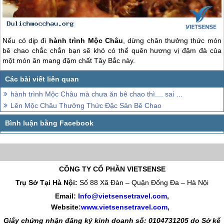
Nếu có dịp đi
hành trình
Mộc Châu
, dừng chân thưởng thức món
bê chao chắc chắn bạn sẽ khó có thể quên hương vị đậm đà của
một món ăn mang đậm chất Tây Bắc này.
hành trình Mộc Châu mà chưa ăn bê chao thì.... sai lầm
Lên Mộc Châu Thưởng Thức Đặc Sản Bê Chao
CÔNG TY CỔ PHẦN VIETSENSE
Trụ Sở Tại Hà Nội:
Số 88 Xã Đàn – Quận Đống Đa – Hà Nội
Email:
Info@vietsensetravel.com
,
Website:
www.vietsensetravel.com
,
Giấy chứng nhận đăng ký kinh doanh số: 0104731205 do Sở kế