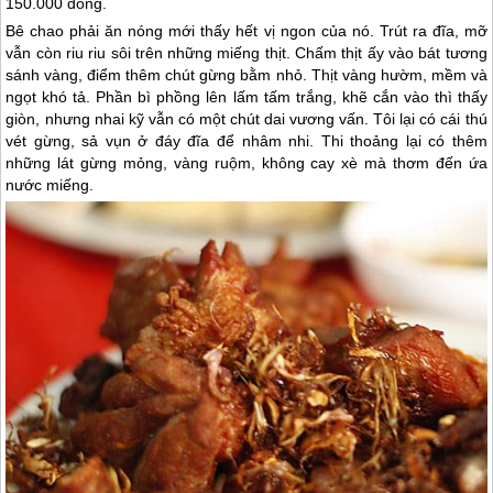
150.000 đồng.
Bê chao phải ăn nóng mới thấy hết vị ngon của nó. Trút ra đĩa, mỡ
vẫn còn riu riu sôi trên những miếng thịt. Chấm thịt ấy vào bát tương
sánh vàng, điểm thêm chút gừng bằm nhỏ. Thịt vàng hườm, mềm và
ngọt khó tả. Phần bì phồng lên lấm tấm trắng, khẽ cắn vào thì thấy
giòn, nhưng nhai kỹ vẫn có một chút dai vương vấn. Tôi lại có cái thú
vét gừng, sả vụn ở đáy đĩa để nhâm nhi. Thi thoảng lại có thêm
những lát gừng mỏng, vàng ruộm, không cay xè mà thơm đến ứa
nước miếng.