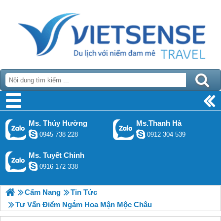
Ms. Thúy Hường
Ms.Thanh Hà
0945 738 228
0912 304 539
Ms. Tuyết Chinh
0916 172 338
Cẩm Nang
Tin Tức
Tư Vấn Điểm Ngắm Hoa Mận Mộc Châu