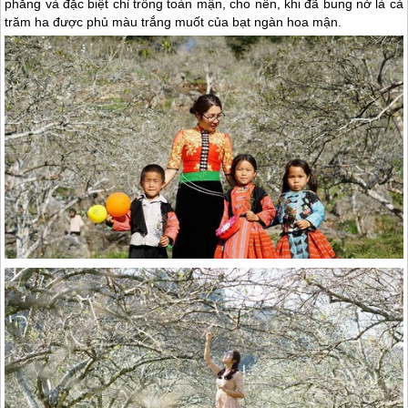
phẳng và đặc biệt chỉ trồng toàn mận, cho nên, khi đã bung nở là cả
trăm ha được phủ màu trắng muốt của bạt ngàn hoa mận.