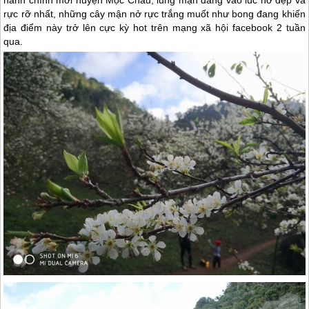
hành chính mới huyện
Mộc Châu
, lũng mận đang vào lúc nở đẹp và
rực rỡ nhất, những cây mận nở rực trắng muốt như bong đang khiến
địa điểm này trở lên cực kỳ hot trên mạng xã hội facebook 2 tuần
qua.