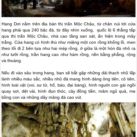
Hang Dơi nằm trên địa bàn thị trấn
Mộc Châu
, từ chân núi tới cửa
hang phải qua 240 bậc đá, từ đây nhìn xuống, quốc lộ 6 thẳng tắp
qua thị trấn
Mộc Châu
, nhà cao tầng san sát, ẩn hiện trong mây
trắng. Cửa hang có hình thù như miệng một con rồng khổng lồ, men
theo lối đi 2 bên tựa như hai mép rồng, ở giữa là một hòn đá nhô ra
như lưỡi rồng, trần hang cao như hàm rồng, nền bằng phẳng, rộng
và thoáng.
Nếu đi vào sâu trong hang, bạn sẽ bắt gặp những dải thạch nhũ lấp
lánh nhiều màu sắc, nhiều nhũ đá mang hình dáng ông tiên, cô tiên,
hình loài vật (voi, sư tử, hổ, báo, đại bàng), hình người con gái ngồi
quay sợi, dệt vải, hình đụn thóc, cây đồng tiền, mâm ngũ quả, mẹ
bồng con và những dãy măng đá cao vút.