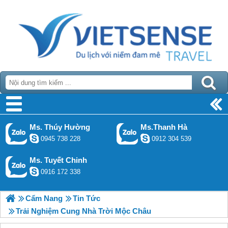
Ms. Thúy Hường
Ms.Thanh Hà
0945 738 228
0912 304 539
Ms. Tuyết Chinh
0916 172 338
Cẩm Nang
Tin Tức
Trải Nghiệm Cung Nhà Trời Mộc Châu