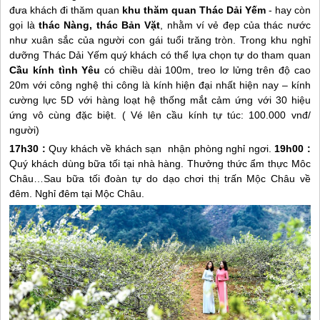
đưa khách đi thăm quan
khu thăm quan Thác Dải Yếm
- hay còn
gọi là
thác Nàng, thác Bản Vặt
, nhằm ví vẻ đẹp của thác nước
như xuân sắc của người con gái tuổi trăng tròn. Trong khu nghỉ
dưỡng Thác Dải Yếm quý khách có thể lựa chọn tự do tham quan
Cầu kính tình Yêu
có chiều dài 100m, treo lơ lửng trên độ cao
20m với công nghệ thi công là kính hiện đại nhất hiện nay – kính
cường lực 5D với hàng loạt hệ thống mắt cảm ứng với 30 hiệu
ứng vô cùng đặc biệt. ( Vé lên cầu kính tự túc: 100.000 vnđ/
người)
17h30 :
Quy khách về khách sạn nhận phòng nghỉ ngơi.
19h00 :
Quý khách dùng bữa tối tại nhà hàng. Thưởng thức ẩm thực Môc
Châu…Sau bữa tối đoàn tự do dạo chơi thị trấn
Mộc Châu
về
đêm. Nghỉ đêm tại
Mộc Châu
.