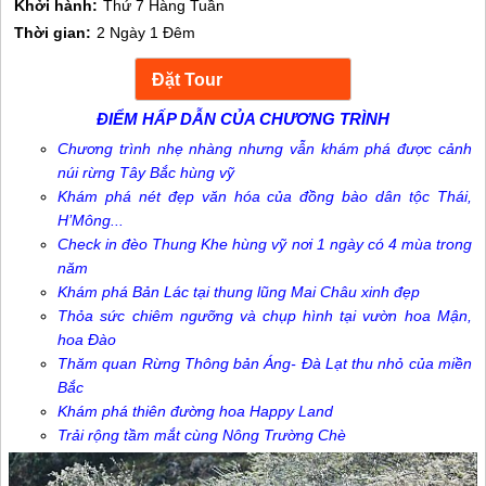
Khởi hành:
Thứ 7 Hàng Tuần
Thời gian:
2 Ngày 1 Đêm
ĐIỂM HẤP DẪN CỦA CHƯƠNG TRÌNH
Chương trình nhẹ nhàng nhưng vẫn khám phá được cảnh
núi rừng Tây Bắc hùng vỹ
Khám phá nét đẹp văn hóa của đồng bào dân tộc Thái,
H’Mông...
Check in đèo Thung Khe hùng vỹ nơi 1 ngày có 4 mùa trong
năm
Khám phá Bản Lác tại thung lũng Mai Châu xinh đẹp
Thỏa sức chiêm ngưỡng và chụp hình tại vườn hoa Mận,
hoa Đào
Thăm quan Rừng Thông bản Áng- Đà Lạt thu nhỏ của miền
Bắc
Khám phá thiên đường hoa Happy Land
Trải rộng tầm mắt cùng Nông Trường Chè