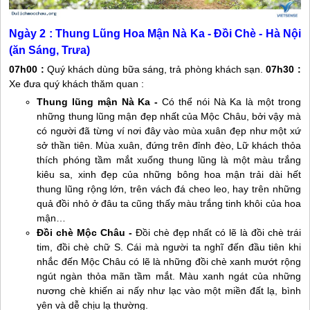
Ngày 2 : Thung Lũng Hoa Mận Nà Ka - Đồi Chè - Hà Nội
(ăn Sáng, Trưa)
07h00 :
Quý khách dùng bữa sáng, trả phòng khách sạn.
07h30 :
Xe đưa quý khách thăm quan :
Thung lũng mận Nà Ka -
Có thể nói Nà Ka là một trong
những thung lũng mận đẹp nhất của
Mộc Châu
, bởi vậy mà
có người đã từng ví nơi đây vào mùa xuân đẹp như một xứ
sở thần tiên. Mùa xuân, đứng trên đỉnh đèo, Lữ khách thỏa
thích phóng tầm mắt xuống thung lũng là một màu trắng
kiêu sa, xinh đẹp của những bông hoa mận trải dài hết
thung lũng rộng lớn, trên vách đá cheo leo, hay trên những
quả đồi nhỏ ở đâu ta cũng thấy màu trắng tinh khôi của hoa
mận…
Đồi chè
Mộc Châu
-
Đồi chè đẹp nhất có lẽ là đồi chè trái
tim, đồi chè chữ S. Cái mà người ta nghĩ đến đầu tiên khi
nhắc đến
Mộc Châu
có lẽ là những đồi chè xanh mướt rộng
ngút ngàn thỏa mãn tầm mắt. Màu xanh ngát của những
nương chè khiến ai nấy như lạc vào một miền đất lạ, bình
yên và dễ chịu lạ thường.