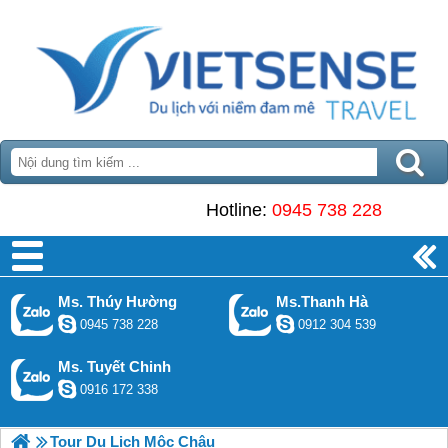
Hotline:
0945 738 228
Ms. Thúy Hường
Ms.Thanh Hà
0945 738 228
0912 304 539
Ms. Tuyết Chinh
0916 172 338
Tour Du Lịch Mộc Châu