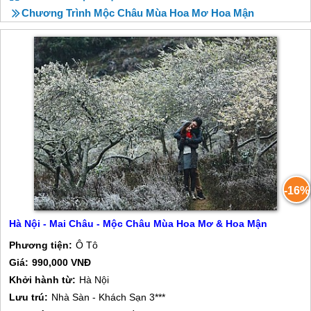
Chương Trình Mộc Châu Mùa Hoa Mơ Hoa Mận
-16%
Hà Nội - Mai Châu - Mộc Châu Mùa Hoa Mơ & Hoa Mận
Phương tiện:
Ô Tô
Giá:
990,000 VNĐ
Khởi hành từ:
Hà Nội
Lưu trú:
Nhà Sàn - Khách Sạn 3***