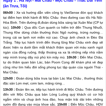
Ngày 1 : Hà Nội -
Mai Châu
-
Mộc Châu
- Thác Dải Yếm
(ăn Trưa, Tối)
06h00 :
Xe và hướng dẫn viên công ty VietSense đón quý khách
tại điểm hẹn khởi hành đi
Mộc Châu
theo đường cao tốc Hà Nội-
Hòa Bình. Trên đường đi,đoàn dùng bữa sáng tại Xuân Mai (CP tự
túc).
10h00 :
Qua dốc Cun quanh co hiểm trở đến Thung Nhuối,
Thung Khe dừng chân thưởng thức Ngô nướng, trứng nướng…
trong cái se lạnh nơi miền núi cao. Chụp ảnh check in Đèo Đá
Trắng. Tiêp tục hành trình đến thung lũng
Mai Châu
xinh đẹp sẽ
được hiện ra dưới tầm mắt khách thăm quan với màu xanh ngút
ngàn của đồng ruộng, thấp thoáng xa xa là những nếp nhà nằm
nép mình trong dãy núi phủ kín mây mù.
10h30 :
Đến
Mai Châu
,
tự do thăm quan bản Lác, bản Poom Cọng để khám phá vẻ đẹp
cũng như tìm hiểu đời sống phong tục tập quán của người Thái -
Mai Châu
.
12h00 :
Đoàn dùng bữa trưa tại bản Lác
Mai Châu
, thưởng thức
đặc sản Lợn mẹt, cơm lam, măng rừng…
13h30 :
Đoàn lên xe, tiếp tục hành trình đi
Mộc Châu
. Trên đường
đến với
Mộc Châu
qua bản Lóng Luông quý khách có cơ hội
ngắm nhìn và chụp ảnh hoa đào, hoa mận trải dài trên những
sườn đồi đang vào mùa khoe sắc.
15h00 :
Đến
Mộc Châu
, HDV