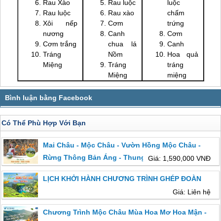
Rau Xào
Rau luộc
luộc
Rau luộc
Rau xào
chấm
Xôi nếp
Cơm
trứng
nương
Canh
Cơm
Cơm trắng
chua lá
Canh
Tráng
Nồm
Hoa quả
Miệng
Tráng
tráng
Miệng
miệng
Có Thể Phù Hợp Với Bạn
Mai Châu - Mộc Châu - Vườn Hồng Mộc Châu -
Rừng Thông Bản Áng - Thung Lũng Mận Nà Ka -
Giá: 1,590,000 VNĐ
Đồi Chè
LỊCH KHỞI HÀNH CHƯƠNG TRÌNH GHÉP ĐOÀN
Giá: Liên hệ
Chương Trình Mộc Châu Mùa Hoa Mơ Hoa Mận -