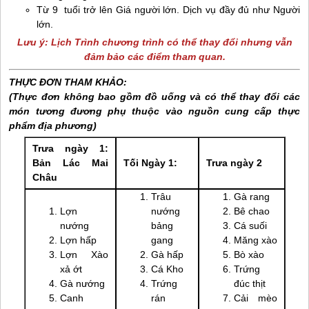
Từ 9 tuổi trở lên Giá người lớn. Dịch vụ đầy đủ như Người
lớn.
Lưu ý: Lịch Trình chương trình có thể thay đổi nhưng vẫn
đảm bảo các điểm tham quan.
THỰC ĐƠN THAM KHẢO:
(Thực đơn không bao gồm đồ uống và có thể thay đổi các
món tương đương phụ thuộc vào nguồn cung cấp thực
phẩm địa phương)
Trưa ngày 1:
Bản Lác
Mai
Tối Ngày 1:
Trưa ngày 2
Châu
Trâu
Gà rang
Lợn
nướng
Bê chao
nướng
bảng
Cá suối
Lợn hấp
gang
Măng xào
Lợn Xào
Gà hấp
Bò xào
xả ớt
Cá Kho
Trứng
Gà nướng
Trứng
đúc thịt
Canh
rán
Cải mèo