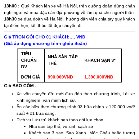
13h00 :
Quý Khách lên xe về Hà Nội, trên đường đoàn dừng chân
nghỉ ngơi và mua đặc sản địa phương về làm quà cho người thân.
18h30
xe đưa đoàn về Hà Nội, hướng dẫn viên chia tay quý khách
tại điểm hẹn, kết thúc tốt đẹp chuyến đi.
Giá TRỌN GÓI CHO 01 KHÁCH:…. VNĐ
(Giá áp dụng chương trình ghép đoàn)
TIÊU
NHÀ SÀN TẬP
CHUẨN
KHÁCH SẠN 3*
THỂ
DV
ĐƠN GIÁ
990.000VNĐ
1.390.000VNĐ
Giá BAO GỒM :
Xe vận chuyển đời mới đưa đón theo chương trình, Lái xe
kinh nghiệm, văn minh lịch sự.
Ăn các bữa theo chương trình 03 bữa chính x 120.000 vnđ/
suất + 01 bữa sáng.
Dịch vụ Lưu trú khách sạn theo gói lựa chọn
Nhà sàn tập thể, vệ sinh sạch sẽ
Khách sạn 3 sao: Sao Xanh
Mộc Châu
hoặc tương