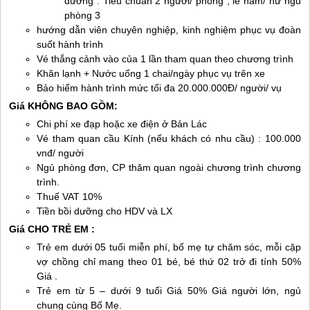
đương : Tiêu chuẩn 2 người/ phòng , lẻ nam/ nữ ngủ
phòng 3
hướng dẫn viên chuyên nghiệp, kinh nghiệm phục vụ đoàn
suốt hành trình
Vé thắng cảnh vào của 1 lần tham quan theo chương trình
Khăn lạnh + Nước uống 1 chai/ngày phục vụ trên xe
Bảo hiểm hành trình mức tối đa 20.000.000Đ/ người/ vụ
Giá KHÔNG BAO GỒM:
Chi phí xe đạp hoặc xe điện ở Bản Lác
Vé tham quan cầu Kính (nếu khách có nhu cầu) : 100.000
vnđ/ người
Ngủ phòng đơn, CP thăm quan ngoài chương trình chương
trình.
Thuế VAT 10%
Tiền bồi dưỡng cho HDV và LX
Giá CHO TRẺ EM :
Trẻ em dưới 05 tuổi miễn phí, bố mẹ tự chăm sóc, mỗi cặp
vợ chồng chỉ mang theo 01 bé, bé thứ 02 trở đi tính 50%
Giá .
Trẻ em từ 5 – dưới 9 tuổi Giá 50% Giá người lớn, ngủ
chung cùng Bố Mẹ.