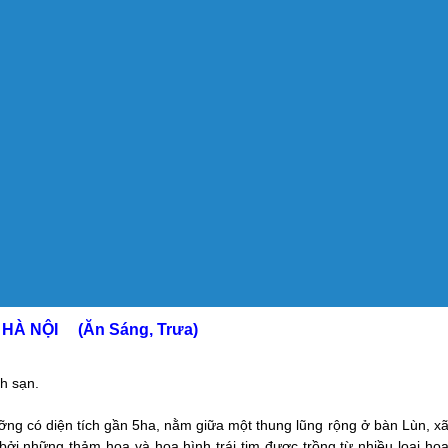
HÀ NỘI (Ăn Sáng, Trưa)
h sạn.
ng có diện tích gần 5ha, nằm giữa một thung lũng rộng ở bàn Lùn, x
i những thảm hoa và hoa hình trái tim được trồng từ nhiều loại ho