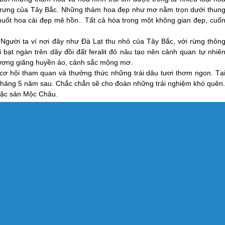
c trưng của Tây Bắc. Những thảm hoa đẹp như mơ nằm trọn dưới thun
 muốt hoa cải đẹp mê hồn.. Tất cả hòa trong một không gian đẹp, cuố
Người ta ví nơi đây như Đà Lạt thu nhỏ của Tây Bắc, với rừng thôn
 bạt ngàn trên dãy đồi đất feralit đỏ nâu tạo nên cảnh quan tự nhiê
ương giăng huyền ảo, cảnh sắc mộng mơ.
cơ hội tham quan và thưởng thức những trái dâu tươi thơm ngon. Tạ
i tháng 5 năm sau. Chắc chắn sẽ cho đoàn những trải nghiệm khó quên
đặc sản
Mộc Châu
.