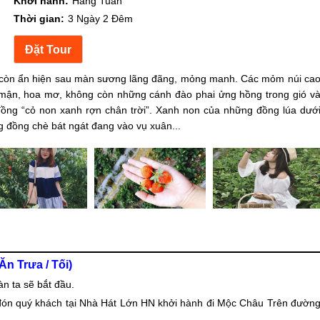
Khởi hành:
Hàng Tuần
Thời gian:
3 Ngày 2 Đêm
ng còn ẩn hiện sau màn sương lãng đãng, mỏng manh. Các mỏm núi ca
 mận, hoa mơ, không còn những cánh đào phai ửng hồng trong gió v
ng “cỏ non xanh rợn chân trời”. Xanh non của những đồng lúa dướ
 đồng chè bát ngát đang vào vụ xuân...
 Trưa / Tối)
 ta sẽ bắt đầu.
đón quý khách tại Nhà Hát Lớn HN khởi hành đi
Mộc Châu
Trên đườn