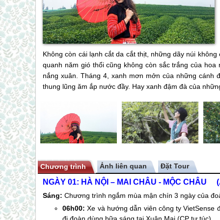
Không còn cái lạnh cắt da cắt thịt, những dãy núi khô
quanh năm gió thổi cũng không còn sắc trắng của hoa
nắng xuân. Tháng 4, xanh mơn mởn của những cánh đồ
thung lũng ăm ắp nước đầy. Hay xanh đậm đà của những
Ảnh liên quan
Chương trình
NGÀY 01: HÀ NỘI –
MAI CHÂU
-
MỘC CHÂU
(Ăn
Sáng:
Chương trình ngắm mùa mận chín 3 ngày của đoàn
06h00:
Xe và hướng dẫn viên công ty VietSense 
đi,đoàn dùng bữa sáng tại Xuân Mai (CP tự túc).