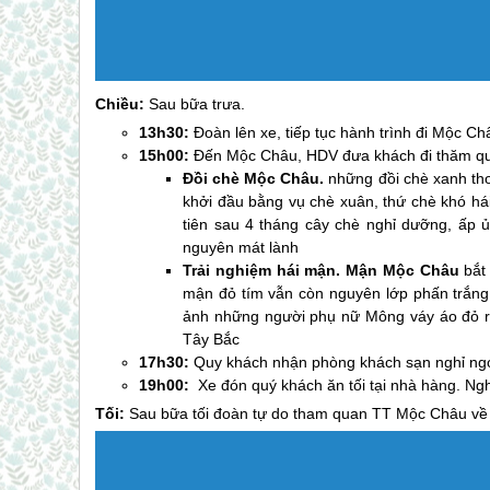
Chiều:
Sau bữa trưa.
13h30:
Đoàn lên xe, tiếp tục hành trình đi
Mộc Ch
15h00:
Đến
Mộc Châu
, HDV đưa khách đi thăm q
Đồi chè
Mộc Châu
.
những đồi chè xanh thơ
khởi đầu bằng vụ chè xuân, thứ chè khó há
tiên sau 4 tháng cây chè nghỉ dưỡng, ấp ủ
nguyên mát lành
Trải nghiệm hái mận. Mận
Mộc Châu
bắt 
mận đỏ tím vẫn còn nguyên lớp phấn trắng
ảnh những người phụ nữ Mông váy áo đỏ rự
Tây Bắc
17h30:
Quy khách nhận phòng khách sạn nghỉ ngơ
19h00:
Xe đón quý khách ăn tối tại nhà hàng. Ngh
Tối:
Sau bữa tối đoàn tự do tham quan TT
Mộc Châu
về 