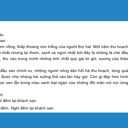
âu
.
uan :
m nồng, thấp thoáng nón trắng của người thợ hái. Một năm thu hoạc
i nhất nhưng lại thơm, xanh và ngon nhất bởi đây là những lá chè đầ
, thu vào trong mình những tinh chất quý giá từ gió, sương của thả
đầu vào chính vụ, những người nông dân hối hả thu hoạch, từng qu
 được nhẹ nhàng hái xuống thả vào làn hay gùi. Còn gì đẹp hơn hìn
c xen lẫn trong màu xanh bạt ngàn của những đồi mận nơi núi rừn
i.
ỉ đêm tại khách sạn.
đêm. Nghỉ đêm tại khách sạn.