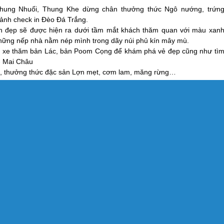
ung Nhuối, Thung Khe dừng chân thưởng thức Ngô nướng, trứn
 ảnh check in Đèo Đá Trắng.
h đẹp sẽ được hiện ra dưới tầm mắt khách thăm quan với màu xan
những nếp nhà nằm nép mình trong dãy núi phủ kín mây mù.
ạp xe thăm bản Lác, bản Poom Cọng để khám phá vẻ đẹp cũng như tì
-
Mai Châu
, thưởng thức đặc sản Lợn mẹt, cơm lam, măng rừng…