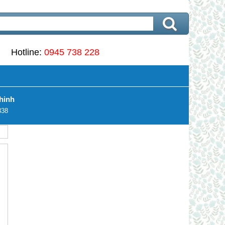
Hotline:
0945 738 228
hinh
338