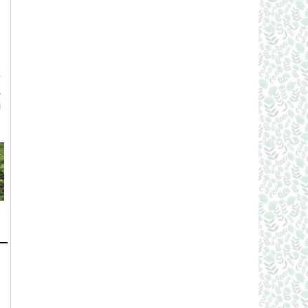
o
à
i
g