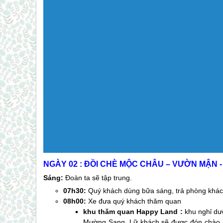
NGÀY 02 : ĐỒI CHÈ
MỘC CHÂU
– VƯỜN MẬN - 
Sáng:
Đoàn ta sẽ tập trung.
07h30:
Quý khách dùng bữa sáng, trả phòng khác
08h00:
Xe đưa quý khách thăm quan
khu thăm quan Happy Land :
khu nghỉ dưỡ
Mường Sang. Lữ khách sẽ được đón chào bở