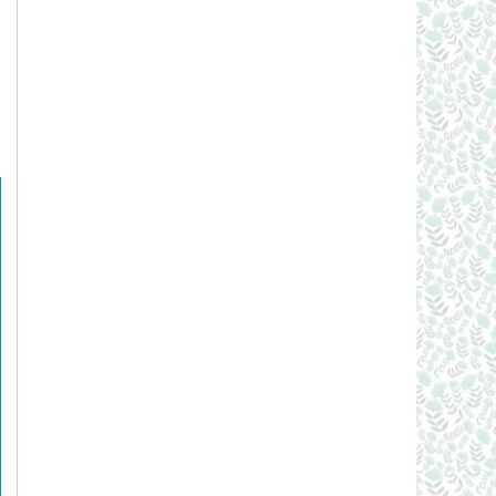
g
h
m