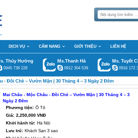
DỊCH VỤ
CẨM NANG
GIỚI THIỆU
LIÊN HỆ
s. Thúy Hường
Ms.Thanh Hà
Ms. Tuyết C
0945 738 228
0912 304 539
0916 172 
u - Đồi Chè – Vườn Mận | 30 Tháng 4 – 3 Ngày 2 Đêm
Mai Châu - Mộc Châu - Đồi Chè – Vườn Mận | 30 Tháng 4 – 3
Ngày 2 Đêm
Phương tiện:
Ô Tô
Giá:
2,250,000 VNĐ
Khởi hành từ:
Hà Nội
Lưu trú:
Khách Sạn 3 sao