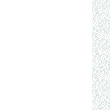
h
u
o
ả
h
g