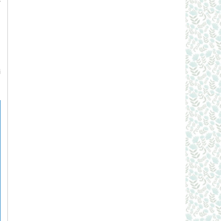
g
n
g
n
i
.