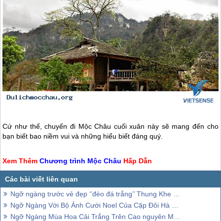
Cứ như thế, chuyến đi
Mộc Châu
cuối xuân này sẽ mang đến cho
bạn biết bao niềm vui và những hiểu biết đáng quý.
Xem Thêm
Chương trình
Mộc Châu
Hấp Dẫn
Ngỡ ngàng trước vẻ đẹp ‘’đèo đá trắng’’ Thung Khe như trời Bắc Âu
Ngỡ Ngàng Với Bộ Ảnh Cưới Noel Của Cặp Đôi Hà Thành Tại Mộc Châu
Ngỡ Ngàng Mùa Hoa Cải Trắng Trên Cao nguyên Mộc Châu (Cập Nhật Mới Nhất)