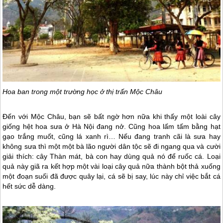
Hoa ban trong một trường học ở thị trấn
Mộc Châu
Đến với
Mộc Châu
, bạn sẽ bất ngờ hơn nữa khi thấy một loài cây
giống hệt hoa sưa ở Hà Nội đang nở. Cũng hoa lấm tấm bằng hạt
gạo trắng muốt, cũng lá xanh rì… Nếu đang tranh cãi là sưa hay
không sưa thì một một bà lão người dân tộc sẽ đi ngang qua và cười
giải thích: cây Thàn mát, bà con hay dùng quả nó để ruốc cá. Loại
quả này giã ra kết hợp một vài loại cây quả nữa thành bột thả xuống
một đoạn suối đã được quây lại, cá sẽ bị say, lúc này chỉ việc bắt cá
hết sức dễ dàng.