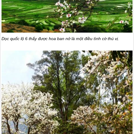
Dọc quốc lộ 6 thấy được hoa ban nở là một điều tình cờ thú vị.