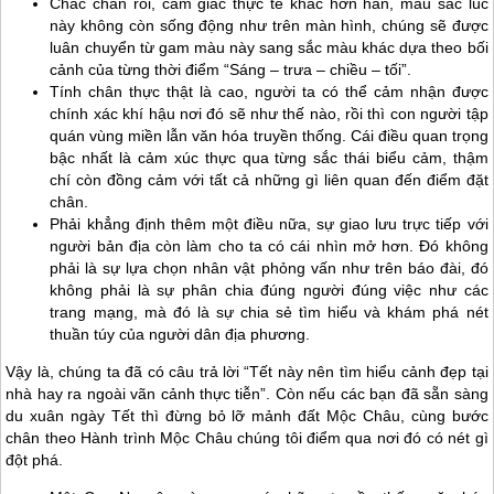
Chắc chắn rồi, cảm giác thực tế khác hơn hẳn, màu sắc lúc
này không còn sống động như trên màn hình, chúng sẽ được
luân chuyển từ gam màu này sang sắc màu khác dựa theo bối
cảnh của từng thời điểm “Sáng – trưa – chiều – tối”.
Tính chân thực thật là cao, người ta có thể cảm nhận được
chính xác khí hậu nơi đó sẽ như thế nào, rồi thì con người tập
quán vùng miền lẫn văn hóa truyền thống. Cái điều quan trọng
bậc nhất là cảm xúc thực qua từng sắc thái biểu cảm, thậm
chí còn đồng cảm với tất cả những gì liên quan đến điểm đặt
chân.
Phải khẳng định thêm một điều nữa, sự giao lưu trực tiếp với
người bản địa còn làm cho ta có cái nhìn mở hơn. Đó không
phải là sự lựa chọn nhân vật phỏng vấn như trên báo đài, đó
không phải là sự phân chia đúng người đúng việc như các
trang mạng, mà đó là sự chia sẻ tìm hiểu và khám phá nét
thuần túy của người dân địa phương.
Vậy là, chúng ta đã có câu trả lời “Tết này nên tìm hiểu cảnh đẹp tại
nhà hay ra ngoài vãn cảnh thực tiễn”. Còn nếu các bạn đã sẵn sàng
du xuân ngày Tết thì đừng bỏ lỡ mảnh đất
Mộc Châu
, cùng bước
chân theo Hành trình
Mộc Châu
chúng tôi điểm qua nơi đó có nét gì
đột phá.