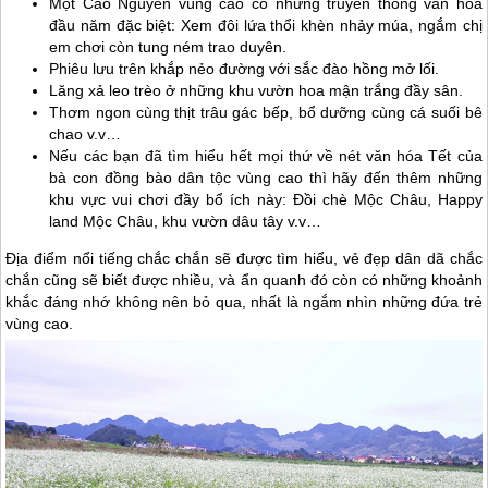
Một Cao Nguyên vùng cao có những truyền thống văn hóa
đầu năm đặc biệt: Xem đôi lứa thổi khèn nhảy múa, ngắm chị
em chơi còn tung ném trao duyên.
Phiêu lưu trên khắp nẻo đường với sắc đào hồng mở lối.
Lăng xả leo trèo ở những khu vườn hoa mận trắng đầy sân.
Thơm ngon cùng thịt trâu gác bếp, bổ dưỡng cùng cá suối bê
chao v.v…
Nếu các bạn đã tìm hiểu hết mọi thứ về nét văn hóa Tết của
bà con đồng bào dân tộc vùng cao thì hãy đến thêm những
khu vực vui chơi đầy bổ ích này: Đồi chè
Mộc Châu
, Happy
land
Mộc Châu
, khu vườn dâu tây v.v…
Địa điểm nổi tiếng chắc chắn sẽ được tìm hiểu, vẻ đẹp dân dã chắc
chắn cũng sẽ biết được nhiều, và ẩn quanh đó còn có những khoảnh
khắc đáng nhớ không nên bỏ qua, nhất là ngắm nhìn những đứa trẻ
vùng cao.