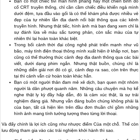
Bạn có một chiếc tivi màn hình phẳng hay một chiến binh đồ
cổ CRT truyền thống, chỉ cần cầm chiếc điều khiển ngả mình
dưới đệm, tựa đầu vào gối là có thể khám phá được nhiều vẻ
đẹp của tự nhiên lẫn địa danh nổi bật thông qua các kênh
truyền hình. Nhưng thật tiếc, hình ảnh mà bạn đang xem chỉ là
sự đánh lừa về màu sắc tương phản, còn sắc màu của tự
nhiên thì lại hoàn toàn khác biệt.
Trong bối cảnh thời đại công nghệ phát triển mạnh như vũ
bão, máy tính điện thoại thông mình xuất hiện ở khắp nơi, bạn
cũng có thể thưởng thức cảnh đẹp địa danh thông qua các bài
viết, dưới dạng phim ngắn. Nhưng thật buồn, chúng chỉ là
những diễn giải nơi đó có gì, cảnh đẹp ra sao, còn trên thực
tại thì cảnh vẫn cứ hoàn toàn khác hẳn.
Bạn có một người thân đam mê xê dịch, bạn quen một nhóm
người là dân phượt quanh năm. Những câu chuyện mà họ kể
nghe thật ly kỳ đầy hấp dẫn, đó là cảm xúc thật, là sự trải
nghiệm đáng giá. Nhưng vẫn đáng buồn chúng không phải là
của bạn, tất cả hiện lên trên đầu đơn thuần chỉ gồm những
hình ảnh mang tính tưởng tượng theo từng lời thoại.
Và đấy chính là lợi ích cũng như nhược điểm Của một chỗ. Thế còn
lưu động tham gia vào các trải nghiệm khởi hành thì sao.