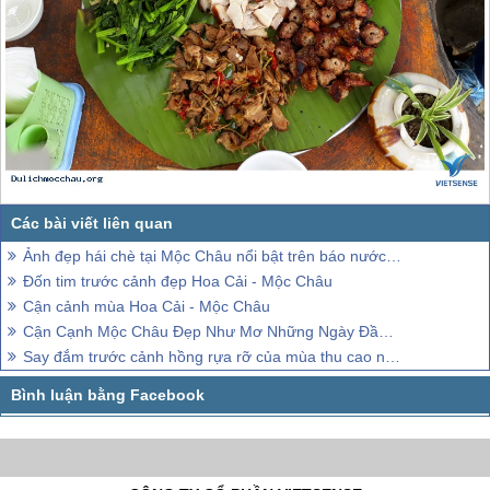
Ảnh đẹp hái chè tại Mộc Châu nổi bật trên báo nước ngoài
Đốn tim trước cảnh đẹp Hoa Cải - Mộc Châu
Cận cảnh mùa Hoa Cải - Mộc Châu
Cận Cạnh Mộc Châu Đẹp Như Mơ Những Ngày Đầu Xuân
Say đắm trước cảnh hồng rựa rỡ của mùa thu cao nguyên Mộc Châu