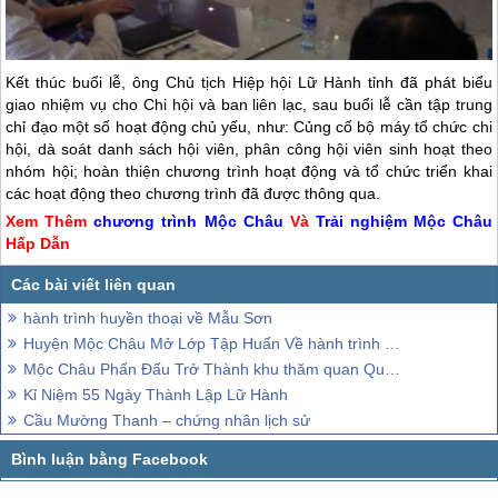
Kết thúc buổi lễ, ông Chủ tịch Hiệp hội Lữ Hành tỉnh đã phát biểu
giao nhiệm vụ cho Chi hội và ban liên lạc, sau buổi lễ cần tập trung
chỉ đạo một số hoạt động chủ yếu, như: Củng cố bộ máy tổ chức chi
hội, dà soát danh sách hội viên, phân công hội viên sinh hoạt theo
nhóm hội; hoàn thiện chương trình hoạt động và tổ chức triển khai
các hoạt động theo chương trình đã được thông qua.
Xem Thêm
chương trình
Mộc Châu
Và
Trải nghiệm
Mộc Châu
Hấp Dẫn
hành trình huyền thoại về Mẫu Sơn
Huyện Mộc Châu Mở Lớp Tập Huấn Về hành trình Có Trách Nhiệm
Mộc Châu Phấn Đấu Trở Thành khu thăm quan Quốc Gia
Kỉ Niệm 55 Ngày Thành Lập Lữ Hành
Cầu Mường Thanh – chứng nhân lịch sử