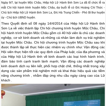
Ngày 9/7, tại huyện Mộc Châu, Hiệp hội Lữ Hành tỉnh Sơn La đã tổ chức lễ ra
mắt Chi hội hành trình huyện Mộc Châu, dự buổi lễ có Đ/c Hoàng Chí Thức -
Chủ tịch Hiệp hội Lữ Hành tỉnh Sơn La, Đ/c Hà Trung Chiến - Phó Bí thư huyện
ủy - Chủ tịch UBND huyện.
Theo Quyết định số 08 ngày 14/4/2014 của Hiệp hội Lữ Hành tỉnh
Sơn La về việc thành lập Chi hội chương trình huyện
Mộc Châu
, Chi
hội hành trình huyện
Mộc Châu
gồm có 40 hội viên là chủ các doanh
nghiệp, cơ sở kinh doanh và những cá nhân làm dịch vụ trải nghiệm
tại huyện
Mộc Châu
. Chi hội chương trình huyện
Mộc Châu
sau khi
được thành lập sẽ thực hiện các nhiệm vụ chính như: Vận động các
Hội viên thực hiện tốt các quy định của Pháp luật, của địa phương và
của Hiệp hội Lữ Hành tỉnh về kinh doanh các loại hình hành trình,
đảm bảo tính cạnh tranh lành mạnh; Vận động các doanh nghiệp
kinh doanh dịch vụ liên kết, phối hợp chặt chẽ, thống nhất trong xây
dựng các sản phẩm trải nghiệm mới và khai thác hiệu quả các tiềm
năng chương trình , nhằm đáp ứng nhu cầu ngày càng cao của Lữ
khách .