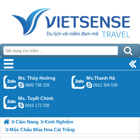
Ms. Thúy Hường
Ms.Thanh Hà
0945 738 228
0912 304 539
Ms. Tuyết Chinh
0916 172 338
Cẩm Nang
Kinh Nghiệm
Mộc Châu Mùa Hoa Cải Trắng