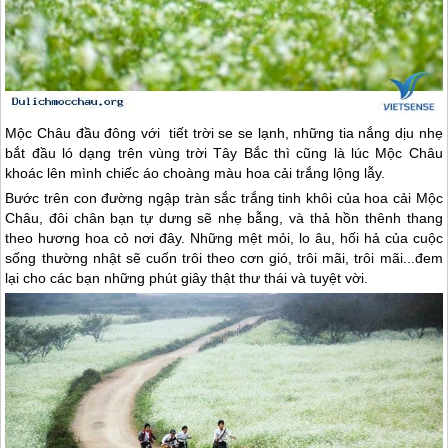
Mộc Châu
đầu đông với tiết trời se se lạnh, những tia nắng dịu nhẹ
bắt đầu ló dạng trên vùng trời Tây Bắc thì cũng là lúc
Mộc Châu
khoác lên mình chiếc áo choàng màu hoa cải trắng lộng lẫy.
Bước trên con đường ngập tràn sắc trắng tinh khôi của hoa cải
Mộc
Châu
, đôi chân bạn tự dưng sẽ nhẹ bẫng, và thả hồn thênh thang
theo hương hoa cỏ nơi đây. Những mệt mỏi, lo âu, hối hả của cuộc
sống thường nhật sẽ cuốn trôi theo cơn gió, trôi mãi, trôi mãi...đem
lại cho các bạn những phút giây thật thư thái và tuyệt vời.