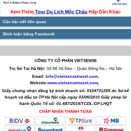
Xem Thêm
Tour Du Lịch Mộc Châu
Hấp Dẫn Khác
CÔNG TY CỔ PHẦN VIETSENSE
Trụ Sở Tại Hà Nội:
Số 88 Xã Đàn – Quận Đống Đa – Hà Nội
Email:
Info@vietsensetravel.com
,
Website:
www.vietsensetravel.com
,
Giấy chứng nhận đăng ký kinh doanh số: 0104731205 do Sở kế
hoạch và đầu tư TP Hà Nội cấp ngày 03/06/2010 Giấy phép lữ
hành Quốc Tế số: 01-687/2014/TCDL-GP LHQT
CHẤP NHẬN THANH TOÁN