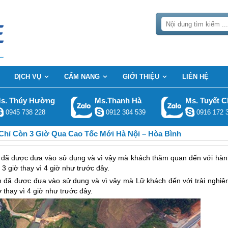
DỊCH VỤ
CẨM NANG
GIỚI THIỆU
LIÊN HỆ
s. Thúy Hường
Ms.Thanh Hà
Ms. Tuyết C
0945 738 228
0912 304 539
0916 172 
Chỉ Còn 3 Giờ Qua Cao Tốc Mới Hà Nội – Hòa Bình
h đã được đưa vào sử dụng và vì vậy mà khách thăm quan đến với hàn
3 giờ thay vì 4 giờ như trước đây.
h đã được đưa vào sử dụng và vì vậy mà Lữ khách đến với trải nghiệ
 thay vì 4 giờ như trước đây.