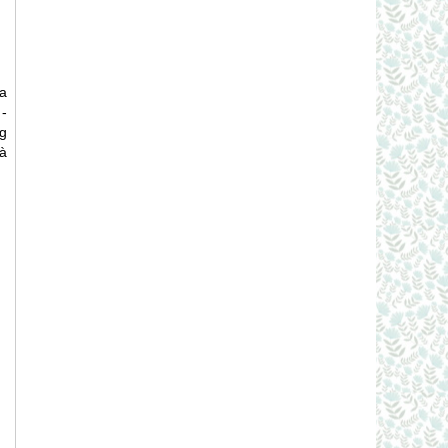
a
-
g
và