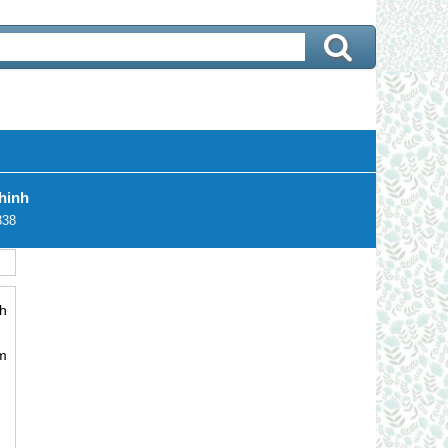
hinh
338
h
m