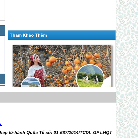
Tham Khảo Thêm
Mai Châu - Mộc Châu - Vườn Hồng Mộc Châu -
Rừng Thông Bản Áng - Thung Lũng Mận Nà
m
,
Giá 1,590,000 VNĐ
Ka - Đồi Chè
 phép lữ hành Quốc Tế số: 01-687/2014/TCDL-GP LHQT