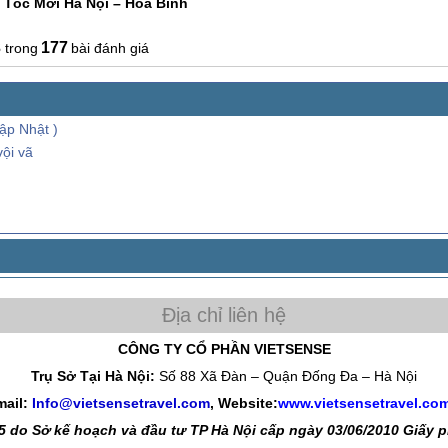
 Tốc Mới Hà Nội – Hòa Bình
3
177
bài đánh giá
ập Nhật )
ội vã
CÔNG TY CỔ PHẦN VIETSENSE
Trụ Sở Tại Hà Nội:
Số 88 Xã Đàn – Quận Đống Đa – Hà Nội
mail:
Info@vietsensetravel.com
, Website:
www.vietsensetravel.co
 do Sở kế hoạch và đầu tư TP Hà Nội cấp ngày 03/06/2010 Giấy