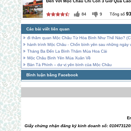
Đến Với Mộc Châu Chỉ Còn 3 Giờ Qua Cao
9
84
9
đi thăm quan Mộc Châu Từ Hòa Bình Như Thể Nào? (C
hành trình Mộc Châu - Chốn bình yên sau những ngày v
Tháng Ba Đến La Bình Thăm Mùa Hoa Cải
Mộc Châu Bình Yên Mùa Xuân Về
Bản Tà Phình – dư vị yên bình của Mộc Châu
E
Giấy chứng nhận đăng ký kinh doanh số: 0104731205