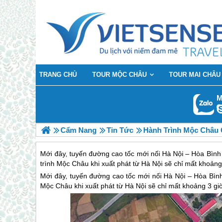
TRANG CHỦ
TOUR MỘC CHÂU
TOUR MAI CHÂU
M
Cẩm Nang
Tin Tức
Hành Trình Mộc Châu 
Mới đây, tuyến đường cao tốc mới nối Hà Nội – Hòa Bìn
trình Mộc Châu khi xuất phát từ Hà Nội sẽ chỉ mất khoảng 
Mới đây, tuyến đường cao tốc mới nối Hà Nội – Hòa Bìn
Mộc Châu
khi xuất phát từ Hà Nội sẽ chỉ mất khoảng 3 giờ