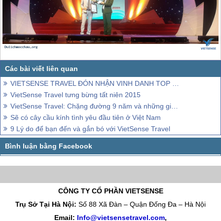
VIETSENSE TRAVEL ĐÓN NHẬN VINH DANH TOP 100 SẢN PHẨM - DỊCH VỤ CHẤT LƯỢNG CAO ASEAN
VietSense Travel tưng bừng tất niên 2015
VietSense Travel: Chặng đường 9 năm và những giải thưởng danh giá
Sẽ có cây cầu kính tình yêu đầu tiên ở Việt Nam
9 Lý do để bạn đến và gắn bó với VietSense Travel
CÔNG TY CỔ PHẦN VIETSENSE
Trụ Sở Tại Hà Nội:
Số 88 Xã Đàn – Quận Đống Đa – Hà Nội
Email:
Info@vietsensetravel.com
,