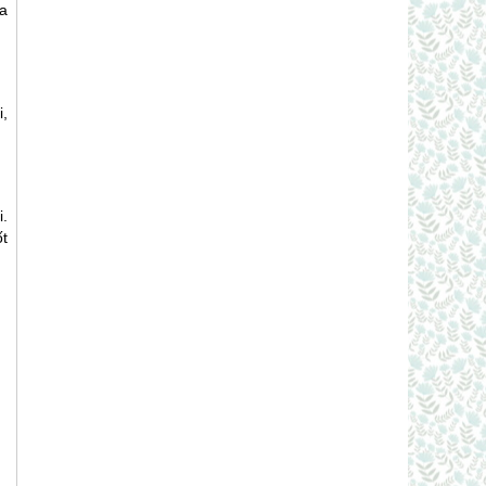
a
,
.
t