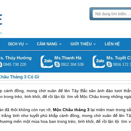
DỊCH VỤ
CẨM NANG
GIỚI THIỆU
LIÊN HỆ
s. Thúy Hường
Ms.Thanh Hà
Ms. Tuyết C
0945 738 228
0912 304 539
0916 172 
Châu Tháng 3 Có Gì
hắp cánh đồng, mong chờ xuân để lên Tây Bắc săn ảnh đào tươi thắ
trong trẻo, tinh khôi, để rồi lặn lội tìm về Mộc Châu trong những ng
ận đã thôi không còn rực rỡ,
Mộc Châu
tháng 3
lại miên man trong sắ
i trắng tinh như tuyết phủ khắp cánh đồng, mong chờ xuân để lên Tâ
hương mến một mùa hoa ban trong trẻo, tinh khôi, để rồi lặn lội tìm 