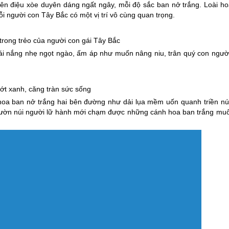
ên điệu xòe duyên dáng ngất ngây, mỗi độ sắc ban nở trắng. Loài ho
 người con Tây Bắc có một vị trí vô cùng quan trọng.
rong trẻo của người con gái Tây Bắc
ái nắng nhẹ ngọt ngào, ấm áp như muốn nâng niu, trân quý con người
t xanh, căng tràn sức sống
 hoa ban nở trắng hai bên đường như dải lụa mềm uốn quanh triền núi
sườn núi người lữ hành mới chạm được những cánh hoa ban trắng muố