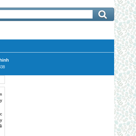
hinh
338
m
ày
c
y
về