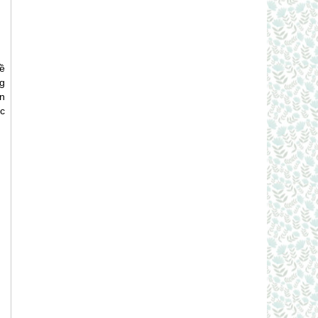
ề
ng
n
úc