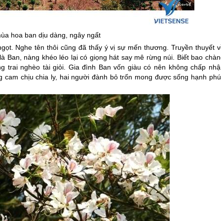
ùa hoa ban dịu dàng, ngây ngất
ngọt. Nghe tên thôi cũng đã thấy ý vị sự mến thương. Truyền thuyết v
 là Ban, nàng khéo léo lại có giọng hát say mê rừng núi. Biết bao chà
g trai nghèo tài giỏi. Gia đình Ban vốn giàu có nên không chấp nhậ
hông cam chịu chia ly, hai người đành bỏ trốn mong được sống hạnh ph