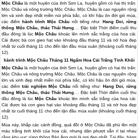
Mộc Châu
là một huyện của tỉnh Sơn La, huyện gồm có hai thị trấn:
Mộc Châu và nông trường Mộc Châu. Mộc Châu là cao nguyên rộng
lớn và xinh đẹp nhất miền núi phía bắc, có khí hậu ôn đới gió mùa,
các điểm
hành trình Mộc Châu
nổi tiếng như:
Hang Doi, rừng
thông Mộc Châu, thác Thái Hưng
.... Đặc biệt Thời điểm cuối thu
đầu đông là lúc
Mộc Châu
khoác lên mình sắc trắng của hoa cải.
Cải được bà con gieo hạt vào khoảng đầu tháng 11 và nở hoa đẹp
nhất từ cuối tháng 11 cho đến tận đầu mùa xuân (khoảng cuối tháng
12).
hành trình
Mộc Châu
Tháng 11 Ngắm Hoa Cải Trắng Tinh Khôi
Mộc Châu
là một huyện của tỉnh Sơn La, huyện gồm có hai thị trấn:
Mộc Châu
và nông trường
Mộc Châu
.
Mộc Châu
là cao nguyên rộng
lớn và xinh đẹp nhất miền núi phía bắc, có khí hậu ôn đới gió mùa,
các điểm
trải nghiệm
Mộc Châu
nổi tiếng như:
Hang Doi, rừng
thông
Mộc Châu
, thác Thái Hưng
.... Đặc biệt Thời điểm cuối thu
đầu đông là lúc
Mộc Châu
khoác lên mình sắc trắng của hoa cải.
Cải được bà con gieo hạt vào khoảng đầu tháng 11 và nở hoa đẹp
nhất từ cuối tháng 11 cho đến tận đầu mùa xuân (khoảng cuối tháng
12).
Mùa này, khắp các cánh đồng, quả đồi ở
Mộc Châu
đã phủ lên một
màu trắng tinh khôi của hoa cải, nhưng dân phượt vẫn rỉ tai nhau
rằng khu vực rừng thông Bản Áng mới là nơi đẹp nhất. Tại đây, hàng