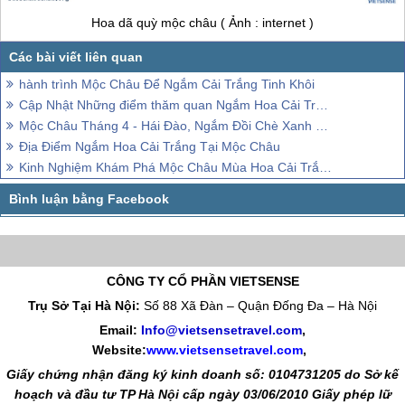
Hoa dã quỳ
mộc châu
( Ảnh : internet )
hành trình Mộc Châu Để Ngắm Cải Trắng Tinh Khôi
Cập Nhật Những điểm thăm quan Ngắm Hoa Cải Trắng Mộc Châu
Mộc Châu Tháng 4 - Hái Đào, Ngắm Đồi Chè Xanh Mướt
Địa Điểm Ngắm Hoa Cải Trắng Tại Mộc Châu
Kinh Nghiệm Khám Phá Mộc Châu Mùa Hoa Cải Trắng Tháng 11 (Cập nhật mới nhất )
CÔNG TY CỔ PHẦN VIETSENSE
Trụ Sở Tại Hà Nội:
Số 88 Xã Đàn – Quận Đống Đa – Hà Nội
Email:
Info@vietsensetravel.com
,
Website:
www.vietsensetravel.com
,
Giấy chứng nhận đăng ký kinh doanh số: 0104731205 do Sở kế
hoạch và đầu tư TP Hà Nội cấp ngày 03/06/2010 Giấy phép lữ