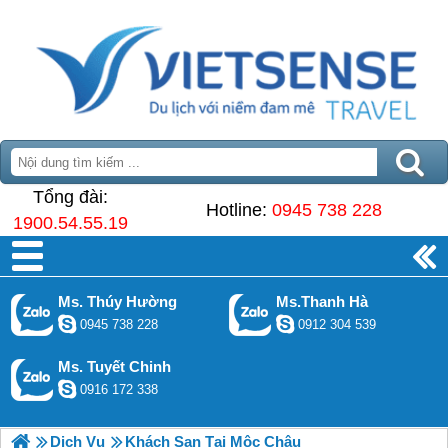
Tổng đài:
Hotline:
0945 738 228
1900.54.55.19
Ms. Thúy Hường
Ms.Thanh Hà
0945 738 228
0912 304 539
Ms. Tuyết Chinh
0916 172 338
Dịch Vụ
Khách Sạn Tại Mộc Châu