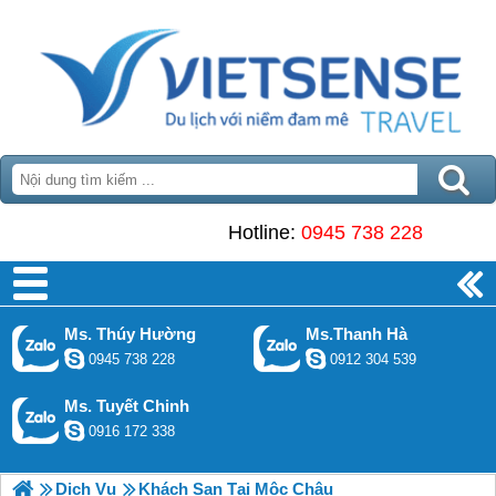
Hotline:
0945 738 228
Ms. Thúy Hường
Ms.Thanh Hà
0945 738 228
0912 304 539
Ms. Tuyết Chinh
0916 172 338
Dịch Vụ
Khách Sạn Tại Mộc Châu