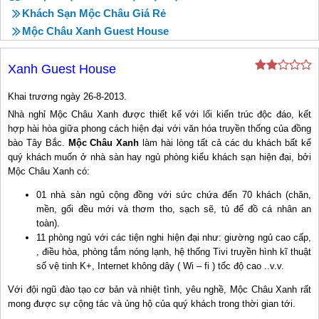
Khách Sạn Mộc Châu Giá Rẻ
Mộc Châu Xanh Guest House
Xanh Guest House
Khai trương ngày 26-8-2013.
Nhà nghỉ Mộc Châu Xanh được thiết kế với lối kiến trúc độc đáo, kết
hợp hài hòa giữa phong cách hiện đại với văn hóa truyền thống của đồng
bào Tây Bắc.
Mộc Châu Xanh
làm hài lòng tất cả các du khách bất kể
quý khách muốn ở nhà sàn hay ngủ phòng kiểu khách sạn hiện đại, bởi
Mộc Châu Xanh có:
01 nhà sàn ngủ cộng đồng với sức chứa đến 70 khách (chăn,
mền, gối đều mới và thơm tho, sạch sẽ, tủ để đồ cá nhân an
toàn).
11 phòng ngủ với các tiện nghi hiện đại như: giường ngủ cao cấp,
, điều hòa, phòng tắm nóng lạnh, hệ thống Tivi truyền hình kĩ thuật
số vệ tinh K+, Internet không dây ( Wi – fi ) tốc độ cao ..v.v.
Với đội ngũ đào tạo cơ bản và nhiệt tình, yêu nghề, Mộc Châu Xanh rất
mong được sự cộng tác và ủng hộ của quý khách trong thời gian tới.